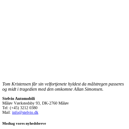
Tom Kristensen får sin velfortjenete hyldest da målstregen passeres
og midt i tragedien med den omkomne Allan Simonsen.
Stelvio Automobili
Måløv Værkstedsby 93, DK-2760 Måløv
Tel: (+45) 3212 0380
Mail:
info@stelvio.dk
Modtag vores nyhedsbreve