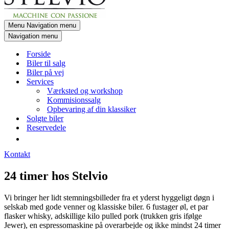
Menu
Navigation menu
Navigation menu
Forside
Biler til salg
Biler på vej
Services
Værksted og workshop
Kommisionssalg
Opbevaring af din klassiker
Solgte biler
Reservedele
Kontakt
24 timer hos Stelvio
Vi bringer her lidt stemningsbilleder fra et yderst hyggeligt døgn i
selskab med gode venner og klassiske biler. 6 fustager øl, et par
flasker whisky, adskillige kilo pulled pork (trukken gris ifølge
Jewer), en espressomaskine på overarbejde og ikke mindst 24 timer