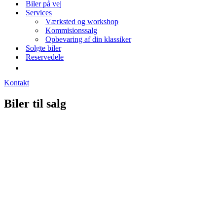
Biler på vej
Services
Værksted og workshop
Kommisionssalg
Opbevaring af din klassiker
Solgte biler
Reservedele
Kontakt
Biler til salg