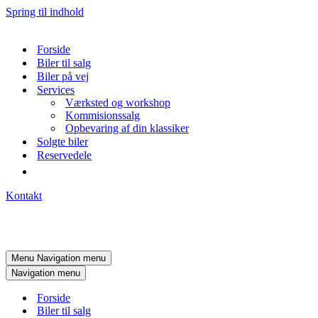
Spring til indhold
Forside
Biler til salg
Biler på vej
Services
Værksted og workshop
Kommisionssalg
Opbevaring af din klassiker
Solgte biler
Reservedele
Kontakt
Menu
Navigation menu
Navigation menu
Forside
Biler til salg