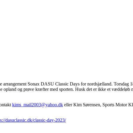
et fine arrangement Sonax DASU Classic Days for nordsjælland. Torsdag 
dske opland og prøve kræfter med sporten. Husk det er ikke et væddeløb 
kontakt
kims_mail2003@yahoo.dk
eller Kim Sørensen, Sports Motor K
ps://dasuclassic.dk/classic-day-2023/