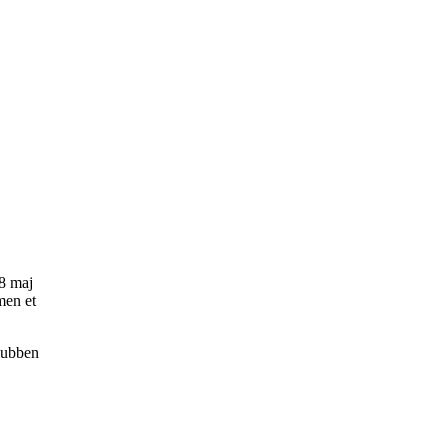
18 maj
men et
lubben