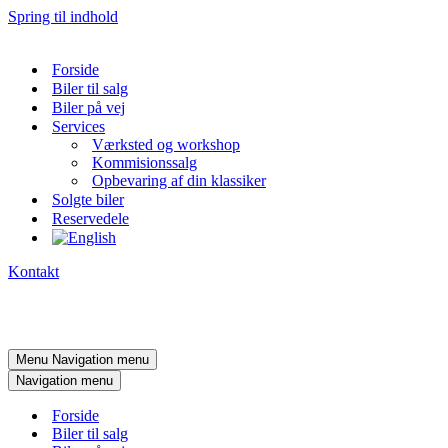
Spring til indhold
Forside
Biler til salg
Biler på vej
Services
Værksted og workshop
Kommisionssalg
Opbevaring af din klassiker
Solgte biler
Reservedele
Kontakt
Menu
Navigation menu
Navigation menu
Forside
Biler til salg