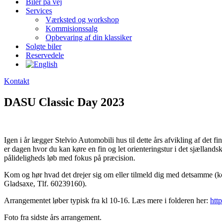
Biler på vej
Services
Værksted og workshop
Kommisionssalg
Opbevaring af din klassiker
Solgte biler
Reservedele
Kontakt
DASU Classic Day 2023
Igen i år lægger Stelvio Automobili hus til dette års afvikling af d
er dagen hvor du kan køre en fin og let orienteringstur i det sjællan
pålideligheds løb med fokus på præcision.
Kom og hør hvad det drejer sig om eller tilmeld dig med detsamme (
Gladsaxe, Tlf. 60239160).
Arrangementet løber typisk fra kl 10-16. Læs mere i folderen her:
htt
Foto fra sidste års arrangement.