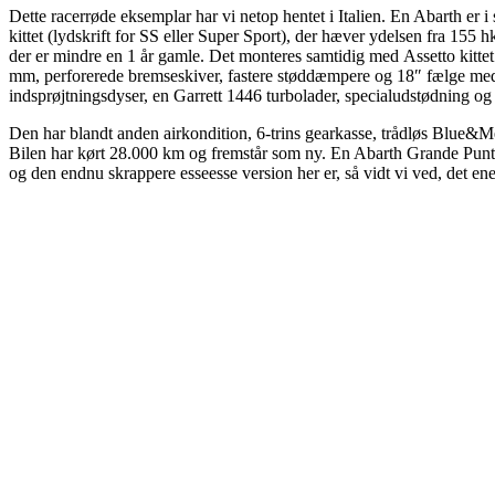
Dette racerrøde eksemplar har vi netop hentet i Italien. En Abarth er 
kittet (lydskrift for SS eller Super Sport), der hæver ydelsen fra 155 
der er mindre en 1 år gamle. Det monteres samtidig med Assetto kittet 
mm, perforerede bremseskiver, fastere støddæmpere og 18″ fælge med Pir
indsprøjtningsdyser, en Garrett 1446 turbolader, specialudstødning og
Den har blandt anden airkondition, 6-trins gearkasse, trådløs Blue&M
Bilen har kørt 28.000 km og fremstår som ny. En Abarth Grande Punto
og den endnu skrappere esseesse version her er, så vidt vi ved, det ene