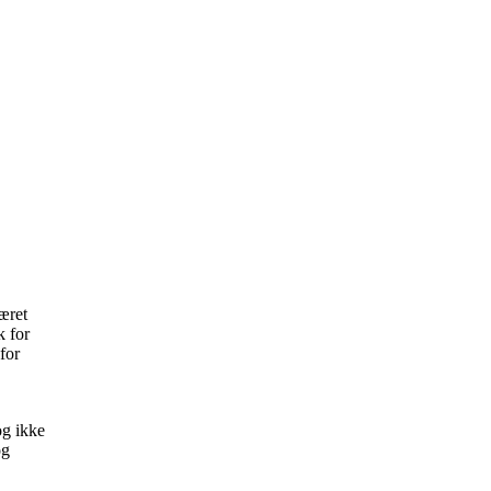
æret
k for
for
og ikke
og