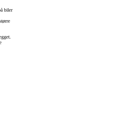
å biler
større
ægget.
e