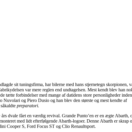
dlagde sit tuningsfirma, har bilerne med hans stjernetegn skorpionen, v
abrikydelsen var mere reglen end undtagelsen. Mest kendt blev han no
de tætte forbindelser med mange af datidens store personligheder inden
o Nuvolari og Piero Dusio og han blev den største og mest kendte af
e såkaldte
preparatori.
rs dvale fået en værdig revival. Grande Punto’en er en ægte Abarth, 
t monteret med lidt efterfølgende Abarth-logoer. Denne Abarth er skrap 
ini Cooper S, Ford Focus ST og Clio Renaultsport.