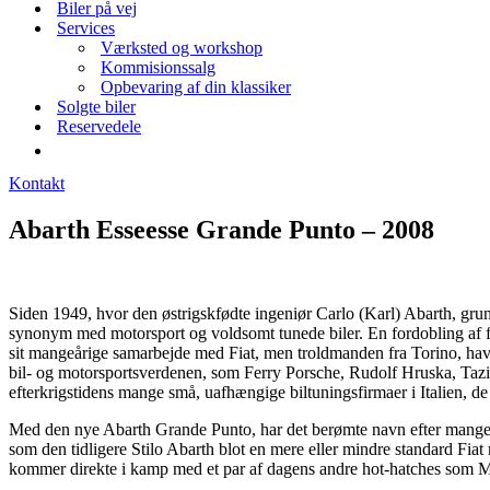
Biler på vej
Services
Værksted og workshop
Kommisionssalg
Opbevaring af din klassiker
Solgte biler
Reservedele
Kontakt
Abarth Esseesse Grande Punto – 2008
Siden 1949, hvor den østrigskfødte ingeniør Carlo (Karl) Abarth, grun
synonym med motorsport og voldsomt tunede biler. En fordobling af f
sit mangeårige samarbejde med Fiat, men troldmanden fra Torino, hav
bil- og motorsportsverdenen, som Ferry Porsche, Rudolf Hruska, Tazi
efterkrigstidens mange små, uafhængige biltuningsfirmaer i Italien, d
Med den nye Abarth Grande Punto, har det berømte navn efter mange å
som den tidligere Stilo Abarth blot en mere eller mindre standard Fia
kommer direkte i kamp med et par af dagens andre hot-hatches som M