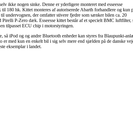
i selv ikke nogen sinke. Denne er yderligere monteret med esseesse
hk til 180 hk. Kittet monteres af autoriserede Abarth forhandlere og kun p
til undervognen, der omfatter stivere fjedre som sænker bilen ca. 20
elli P-Zero dæk. Esseesse kittet består af et specielt BMC luftfilter, 
 en tilpasset ECU chip i motorstyringen.
e, så iPod og og andre Bluetooth enheder kan styres fra Blaupunkt-anl
 er med kun en enkelt bil i sig selv mere end sjælden på de danske vej
ste eksemplar i landet.