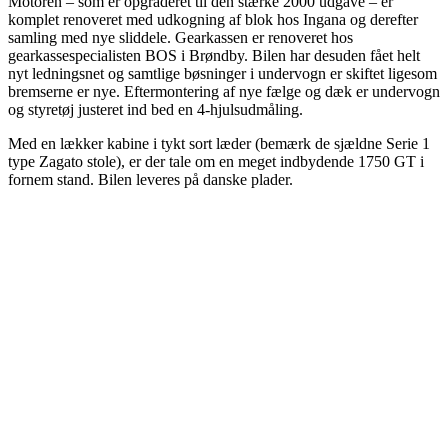
Motoren – som er opgraderet til den stærke 2000 udgave – er
komplet renoveret med udkogning af blok hos Ingana og derefter
samling med nye sliddele. Gearkassen er renoveret hos
gearkassespecialisten BOS i Brøndby. Bilen har desuden fået helt
nyt ledningsnet og samtlige bøsninger i undervogn er skiftet ligesom
bremserne er nye. Eftermontering af nye fælge og dæk er undervogn
og styretøj justeret ind bed en 4-hjulsudmåling.
Med en lækker kabine i tykt sort læder (bemærk de sjældne Serie 1
type Zagato stole), er der tale om en meget indbydende 1750 GT i
fornem stand. Bilen leveres på danske plader.