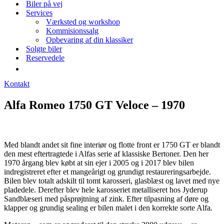
Biler på vej
Services
Værksted og workshop
Kommisionssalg
Opbevaring af din klassiker
Solgte biler
Reservedele
Kontakt
Alfa Romeo 1750 GT Veloce – 1970
Med blandt andet sit fine interiør og flotte front er 1750 GT er blandt
den mest eftertragtede i Alfas serie af klassiske Bertoner. Den her
1970 årgang blev købt at sin ejer i 2005 og i 2017 blev bilen
indregistreret efter et mangeårigt og grundigt restaureringsarbejde.
Bilen blev totalt adskilt til tomt karosseri, glasblæst og lavet med nye
pladedele. Derefter blev hele karosseriet metalliseret hos Jyderup
Sandblæseri med påsprøjtning af zink. Efter tilpasning af døre og
klapper og grundig sealing er bilen malet i den korrekte sorte Alfa.