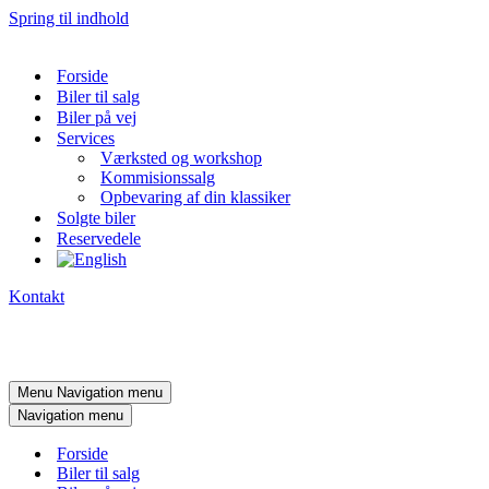
Spring til indhold
Forside
Biler til salg
Biler på vej
Services
Værksted og workshop
Kommisionssalg
Opbevaring af din klassiker
Solgte biler
Reservedele
Kontakt
Menu
Navigation menu
Navigation menu
Forside
Biler til salg