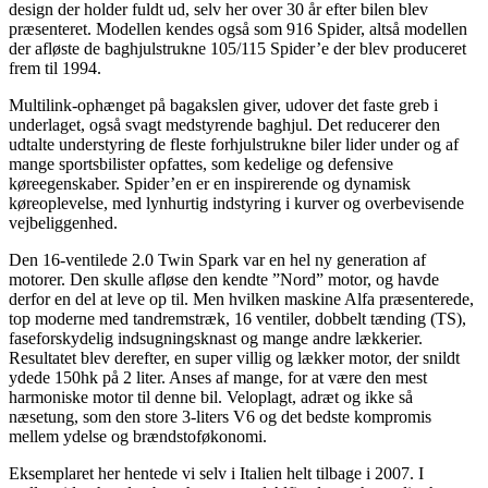
design der holder fuldt ud, selv her over 30 år efter bilen blev
præsenteret. Modellen kendes også som 916 Spider, altså modellen
der afløste de baghjulstrukne 105/115 Spider’e der blev produceret
frem til 1994.
Multilink-ophænget på bagakslen giver, udover det faste greb i
underlaget, også svagt medstyrende baghjul. Det reducerer den
udtalte understyring de fleste forhjulstrukne biler lider under og af
mange sportsbilister opfattes, som kedelige og defensive
køreegenskaber. Spider’en er en inspirerende og dynamisk
køreoplevelse, med lynhurtig indstyring i kurver og overbevisende
vejbeliggenhed.
Den 16-ventilede 2.0 Twin Spark var en hel ny generation af
motorer. Den skulle afløse den kendte ”Nord” motor, og havde
derfor en del at leve op til. Men hvilken maskine Alfa præsenterede,
top moderne med tandremstræk, 16 ventiler, dobbelt tænding (TS),
faseforskydelig indsugningsknast og mange andre lækkerier.
Resultatet blev derefter, en super villig og lækker motor, der snildt
ydede 150hk på 2 liter. Anses af mange, for at være den mest
harmoniske motor til denne bil. Veloplagt, adræt og ikke så
næsetung, som den store 3-liters V6 og det bedste kompromis
mellem ydelse og brændstoføkonomi.
Eksemplaret her hentede vi selv i Italien helt tilbage i 2007. I