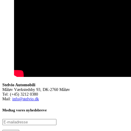
Stelvio Automobili
Måløv Værkstedsby 93, DK-2760 Måløv
Tel: (+45) 3212 0380
Mail:
info@stelvio.dk
Modtag vores nyhedsbreve