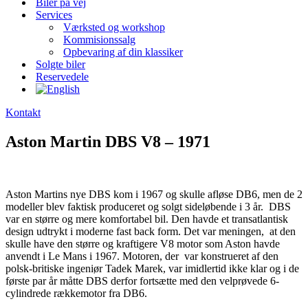
Biler på vej
Services
Værksted og workshop
Kommisionssalg
Opbevaring af din klassiker
Solgte biler
Reservedele
Kontakt
Aston Martin DBS V8 – 1971
Aston Martins nye DBS kom i 1967 og skulle afløse DB6, men de 2
modeller blev faktisk produceret og solgt sideløbende i 3 år. DBS
var en større og mere komfortabel bil. Den havde et transatlantisk
design udtrykt i moderne fast back form. Det var meningen, at den
skulle have den større og kraftigere V8 motor som Aston havde
anvendt i Le Mans i 1967. Motoren, der var konstrueret af den
polsk-britiske ingeniør Tadek Marek, var imidlertid ikke klar og i de
første par år måtte DBS derfor fortsætte med den velprøvede 6-
cylindrede rækkemotor fra DB6.