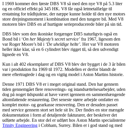
I 1969 kommer den første DBS V8 så med den nye V8 på 5.3 liter
og en officiel effekt på 345 HK. V8 får også letmetalfælge til
erstatning for trådhjulene, der næppe kunne holde til den nye motors
store drejningsmoment i kombination med den tungere bil. Med V8
motoren blev DBS en af hurtigste serieproducerede biler på sin tid.
DBS blev som den ikoniske forgænger DB5 naturligvis også en
Bond bil i ‘
On her Majesty’s secret service’
fra 1967, ligesom den
var Roger Moore’s bil i
‘De uheldige helte’.
Her var V8 motoren
heller ikke klar, så en 6 cylindret blev rigget til, så den udvendigt
lignede en V8.
Kun i alt 402 eksemplarer af DBS V8 blev der bygget i de 3 år bilen
var i produktion fra 1969 til 1972. Modellen er derfor blandt de
mere eftertragtede i dag og en vigtig model i Aston Martins historie.
Denne 1971 DBS V8 er i meget original stand. Den har gennem
tiden gennemgået flere renoverings- og istandsættelsesarbejder, uden
dog på noget tidspunkt at have været igennem en sammenhængende
altomfattende restaurering. Det seneste større arbejde omfatter en
komplet motor- og gearkasse renovering. Den er desuden passet
med service gennem stort set hele sit liv. Der findes en stor mængde
dokumentation i form af detaljerede fakturarer, der beskriver det
udførte arbejde. En stor del er udført hos Aston Martin specialisterne
Trinity Engineering
i Cobham, Surrey. Bilen er i god stand og med