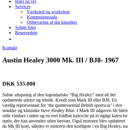
Biler på vej
Services
Værksted og workshop
Kommisionssalg
Opbevaring af din klassiker
Solgte biler
Reservedele
Kontakt
Austin Healey 3000 Mk. III / BJ8- 1967
DKK 535.000
Sidste aftapning af den legendariske ”Big Healey” med alt det
opdaterede udstyr og teknik. Kendt som Mark III eller BJ8. En
værdig repræsentant for ‘the quintessential British sportscar’ i den
smukke og klassiske farve Healey Blue. I Mark III udgaven får bilen
rulle vinduer i siden og en reel foldbar kalesche på et rigtigt kalesche
stativ, der kan anvendes uden besvær. Også motoren blev opdateret
da Mk III kom, således er motoren den kraftigste i en Big Healey, nu