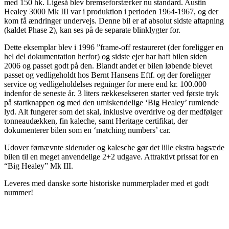
med 150 hk. Ligeså blev bremseforstærker nu standard. Austin
Healey 3000 Mk III var i produktion i perioden 1964-1967, og der
kom få ændringer undervejs. Denne bil er af absolut sidste aftapning
(kaldet Phase 2), kan ses på de separate blinklygter for.
Dette eksemplar blev i 1996 ”frame-off restaureret (der foreligger en
hel del dokumentation herfor) og sidste ejer har haft bilen siden
2006 og passet godt på den. Blandt andet er bilen løbende blevet
passet og vedligeholdt hos Bernt Hansens Eftf. og der foreligger
service og vedligeholdelses regninger for mere end kr. 100.000
indenfor de seneste år. 3 liters rækkesekseren starter ved første tryk
på startknappen og med den umiskendelige ‘Big Healey’ rumlende
lyd. Alt fungerer som det skal, inklusive overdrive og der medfølger
tonneaudækken, fin kaleche, samt Heritage certifikat, der
dokumenterer bilen som en ‘matching numbers’ car.
Udover førnævnte sideruder og kalesche gør det lille ekstra bagsæde
bilen til en meget anvendelige 2+2 udgave. Attraktivt prissat for en
“Big Healey” Mk III.
Leveres med danske sorte historiske nummerplader med et godt
nummer!