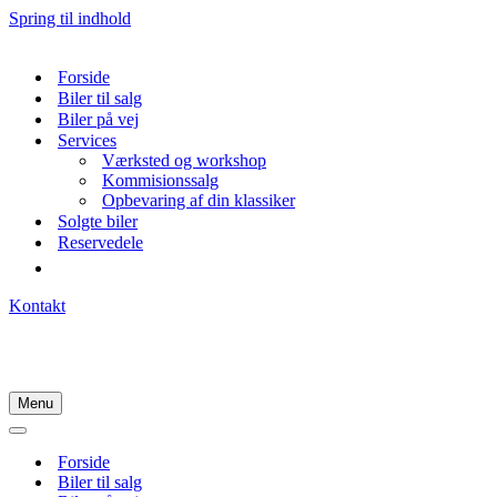
Spring til indhold
Forside
Biler til salg
Biler på vej
Services
Værksted og workshop
Kommisionssalg
Opbevaring af din klassiker
Solgte biler
Reservedele
Kontakt
Menu
Navigation
menu
Navigation
menu
Forside
Biler til salg