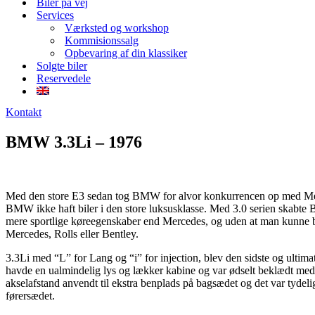
Biler på vej
Services
Værksted og workshop
Kommisionssalg
Opbevaring af din klassiker
Solgte biler
Reservedele
Kontakt
BMW 3.3Li – 1976
Med den store E3 sedan tog BMW for alvor konkurrencen op med Merc
BMW ikke haft biler i den store luksusklasse. Med 3.0 serien skabte 
mere sportlige køreegenskaber end Mercedes, og uden at man kunne 
Mercedes, Rolls eller Bentley.
3.3Li med “L” for Lang og “i” for injection, blev den sidste og ultima
havde en ualmindelig lys og lækker kabine og var ødselt beklædt med 
akselafstand anvendt til ekstra benplads på bagsædet og det var tyde
førersædet.