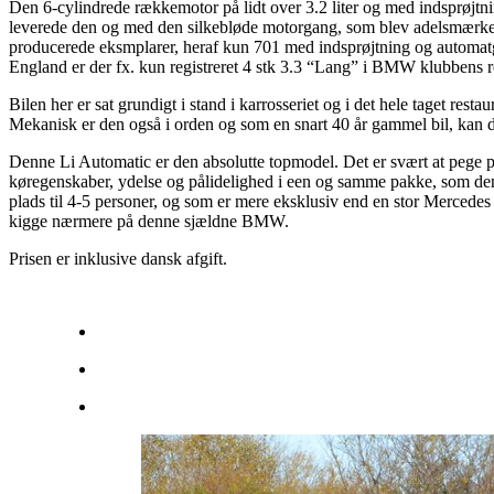
Den 6-cylindrede rækkemotor på lidt over 3.2 liter og med indsprøjt
leverede den og med den silkebløde motorgang, som blev adelsmærket
producerede eksmplarer, heraf kun 701 med indsprøjtning og automatgea
England er der fx. kun registreret 4 stk 3.3 “Lang” i BMW klubbens re
Bilen her er sat grundigt i stand i karrosseriet og i det hele taget rest
Mekanisk er den også i orden og som en snart 40 år gammel bil, kan 
Denne Li Automatic er den absolutte topmodel. Det er svært at pege på
køregenskaber, ydelse og pålidelighed i een og samme pakke, som denn
plads til 4-5 personer, og som er mere eksklusiv end en stor Mercedes 
kigge nærmere på denne sjældne BMW.
Prisen er inklusive dansk afgift.