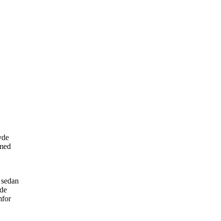
vde
 med
i sedan
ede
mfor