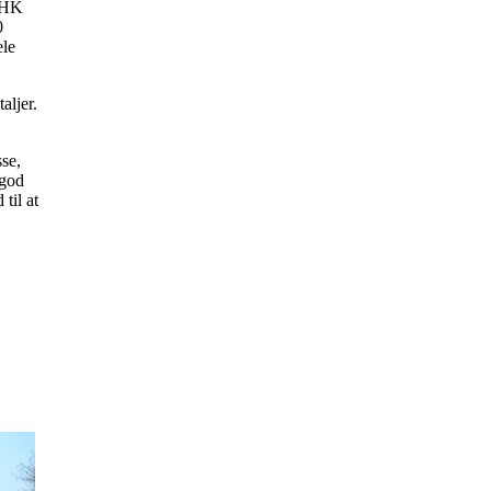
0 HK
0
ele
aljer.
sse,
 god
til at