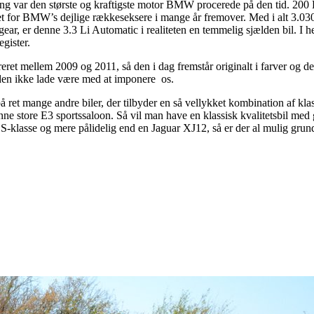
ning var den største og kraftigste motor BMW procerede på den tid. 20
 for BMW’s dejlige rækkeseksere i mange år fremover. Med i alt 3.03
r, er denne 3.3 Li Automatic i realiteten en temmelig sjælden bil. I h
gister.
aureret mellem 2009 og 2011, så den i dag fremstår originalt i farver og det
den ikke lade være med at imponere os.
 ret mange andre biler, der tilbyder en så vellykket kombination af kla
e store E3 sportssaloon. Så vil man have en klassisk kvalitetsbil med
S-klasse og mere pålidelig end en Jaguar XJ12, så er der al mulig grund 