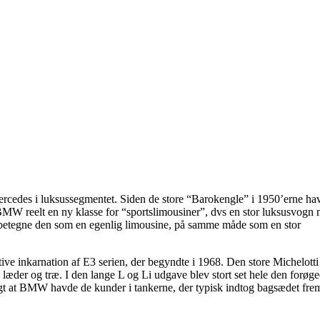
edes i luksussegmentet. Siden de store “Barokengle” i 1950’erne ha
BMW reelt en ny klasse for “sportslimousiner”, dvs en stor luksusvogn
betegne den som en egenlig limousine, på samme måde som en stor
tive inkarnation af E3 serien, der begyndte i 1968. Den store Michelott
læder og træ. I den lange L og Li udgave blev stort set hele den forøg
ligt at BMW havde de kunder i tankerne, der typisk indtog bagsædet fre