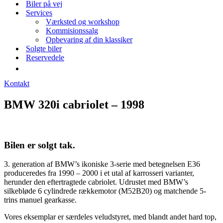
Biler på vej
Services
Værksted og workshop
Kommisionssalg
Opbevaring af din klassiker
Solgte biler
Reservedele
Kontakt
BMW 320i cabriolet – 1998
Bilen er solgt tak.
3. generation af BMW’s ikoniske 3-serie med betegnelsen E36
produceredes fra 1990 – 2000 i et utal af karrosseri varianter,
herunder den eftertragtede cabriolet. Udrustet med BMW’s
silkebløde 6 cylindrede rækkemotor (M52B20) og matchende 5-
trins manuel gearkasse.
Vores eksemplar er særdeles veludstyret, med blandt andet hard top,