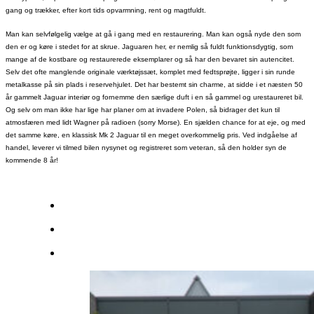
gang og trækker, efter kort tids opvarmning, rent og magtfuldt.
Man kan selvfølgelig vælge at gå i gang med en restaurering. Man kan også nyde den som
den er og køre i stedet for at skrue. Jaguaren her, er nemlig så fuldt funktionsdygtig, som
mange af de kostbare og restaurerede eksemplarer og så har den bevaret sin autencitet.
Selv det ofte manglende originale værktøjssæt, komplet med fedtsprøjte, ligger i sin runde
metalkasse på sin plads i reservehjulet. Det har bestemt sin charme, at sidde i et næsten 50
år gammelt Jaguar interiør og fornemme den særlige duft i en så gammel og urestaureret bil.
Og selv om man ikke har lige har planer om at invadere Polen, så bidrager det kun til
atmosfæren med lidt Wagner på radioen (sorry Morse). En sjælden chance for at eje, og med
det samme køre, en klassisk Mk 2 Jaguar til en meget overkommelig pris. Ved indgåelse af
handel, leverer vi tilmed bilen nysynet og registreret som veteran, så den holder syn de
kommende 8 år!