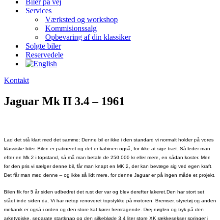
Biler på vej
Services
Værksted og workshop
Kommisionssalg
Opbevaring af din klassiker
Solgte biler
Reservedele
Kontakt
Jaguar Mk II 3.4 – 1961
Lad det stå klart med det samme: Denne bil er ikke i den standard vi normalt holder på vores
klassiske biler. Bilen er patineret og det er kabinen også, for ikke at sige træt. Så leder man
efter en Mk 2 i topstand, så må man betale de 250.000 kr eller mere, en sådan koster. Men
for den pris vi sælger denne bil, får man knapt en MK 2, der kan bevæge sig ved egen kraft.
Det får man med denne – og ikke så lidt mere, for denne Jaguar er på ingen måde et projekt.
Bilen fik for 5 år siden udbedret det rust der var og blev derefter lakeret.Den har stort set
stået inde siden da. Vi har netop renoveret topstykke på motoren. Bremser, styretøj og anden
mekanik er også i orden og den store kat kører fremragende. Drej nøglen og tryk på den
arketypiske, separate startknap og den silkebløde 3.4 liter store XK rækkesekser springer i