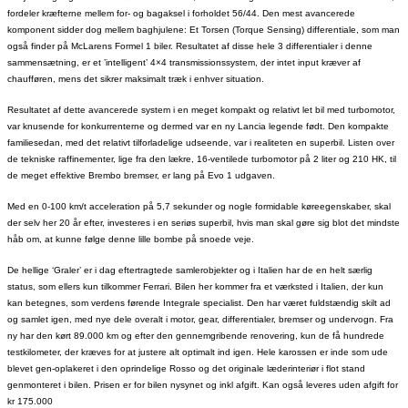
fordeler kræfterne mellem for- og bagaksel i forholdet 56/44. Den mest avancerede
komponent sidder dog mellem baghjulene: Et Torsen (Torque Sensing) differentiale, som man
også finder på McLarens Formel 1 biler. Resultatet af disse hele 3 differentialer i denne
sammensætning, er et ’intelligent’ 4×4 transmissionssystem, der intet input kræver af
chaufføren, mens det sikrer maksimalt træk i enhver situation.
Resultatet af dette avancerede system i en meget kompakt og relativt let bil med turbomotor,
var knusende for konkurrenterne og dermed var en ny Lancia legende født. Den kompakte
familiesedan, med det relativt tilforladelige udseende, var i realiteten en superbil. Listen over
de tekniske raffinementer, lige fra den lækre, 16-ventilede turbomotor på 2 liter og 210 HK, til
de meget effektive Brembo bremser, er lang på Evo 1 udgaven.
Med en 0-100 km/t acceleration på 5,7 sekunder og nogle formidable køreegenskaber, skal
der selv her 20 år efter, investeres i en seriøs superbil, hvis man skal gøre sig blot det mindste
håb om, at kunne følge denne lille bombe på snoede veje.
De hellige ‘Graler’ er i dag eftertragtede samlerobjekter og i Italien har de en helt særlig
status, som ellers kun tilkommer Ferrari. Bilen her kommer fra et værksted i Italien, der kun
kan betegnes, som verdens førende Integrale specialist. Den har været fuldstændig skilt ad
og samlet igen, med nye dele overalt i motor, gear, differentialer, bremser og undervogn. Fra
ny har den kørt 89.000 km og efter den gennemgribende renovering, kun de få hundrede
testkilometer, der kræves for at justere alt optimalt ind igen. Hele karossen er inde som ude
blevet gen-oplakeret i den oprindelige Rosso og det originale læderinteriør i flot stand
genmonteret i bilen. Prisen er for bilen nysynet og inkl afgift. Kan også leveres uden afgift for
kr 175.000