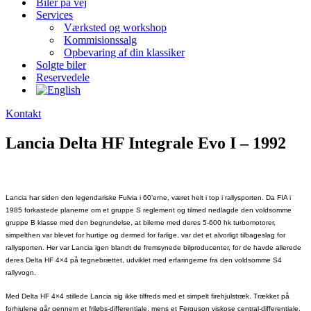
Biler på vej
Services
Værksted og workshop
Kommisionssalg
Opbevaring af din klassiker
Solgte biler
Reservedele
Kontakt
Lancia Delta HF Integrale Evo I – 1992
Lancia har siden den legendariske Fulvia i 60’erne, været helt i top i rallysporten. Da FIA i
1985 forkastede planerne om et gruppe S reglement og tilmed nedlagde den voldsomme
gruppe B klasse med den begrundelse, at bilerne med deres 5-600 hk turbomotorer,
simpelthen var blevet for hurtige og dermed for farlige, var det et alvorligt tilbageslag for
rallysporten. Her var Lancia igen blandt de fremsynede bilproducenter, for de havde allerede
deres Delta HF 4×4 på tegnebrættet, udviklet med erfaringerne fra den voldsomme S4
rallyvogn.
Med Delta HF 4×4 stillede Lancia sig ikke tilfreds med et simpelt firehjulstræk. Trækket på
forhjulene går gennem et friløbs-differentiale, mens et Ferguson viskose central-differentiale,