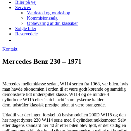
Biler på vej
Services
Værksted og workshop
Kommisionssalg
Opbevaring af din klassiker
Solgte biler
Reservedele
Kontakt
Mercedes Benz 230 – 1971
Mercedes mellemklasse sedan, W114 serien fra 1968, var bilen, hvis
man havde økonomien i orden til at være godt kørende og samtidig
demonstrere lidt underspillet klasse. W114 og de mindre 4
cylindrede W115 eller ‘strich acht’ som tyskerne kalder
dem, udstråler klassisk prestige uden at være prangende.
Udadtil var der ingen forskel på basismodellen 200D W115 og den
her noget dyrere 230 W114 serie med 6 cylindret rækkemotor. Selv
efter dagens standard her 40 år efter bilen blev født, er det stadig en
velfungerende bil, der hvad sikker fornemmelse, kvalitet og komfort