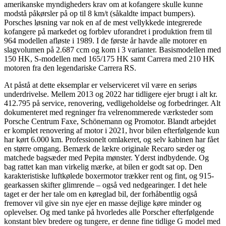
amerikanske myndigheders krav om at kofangere skulle kunne
modstå påkørsler på op til 8 km/t (såkaldte impact bumpers).
Porsches løsning var nok en af de mest vellykkede integrerede
kofangere på markedet og forblev uforandret i produktion frem til
964 modellen afløste i 1989. I de første år havde alle motorer en
slagvolumen på 2.687 ccm og kom i 3 varianter. Basismodellen med
150 HK, S-modellen med 165/175 HK samt Carrera med 210 HK
motoren fra den legendariske Carrera RS.
At påstå at dette eksemplar er velserviceret vil være en seriøs
underdrivelse. Mellem 2013 og 2022 har tidligere ejer brugt i alt kr.
412.795 på service, renovering, vedligeholdelse og forbedringer. Alt
dokumenteret med regninger fra velrenommerede værksteder som
Porsche Centrum Faxe, Schönemann og Promotor. Blandt arbejdet
er komplet renovering af motor i 2021, hvor bilen efterfølgende kun
har kørt 6.000 km. Professionelt omlakeret, og selv kabinen har fået
en større omgang. Bemærk de lækre originale Recaro sæder og
matchede bagsæder med Pepita mønster. Yderst indbydende. Og
bag rattet kan man virkelig mærke, at bilen er godt sat op. Den
karakteristiske luftkølede boxermotor trækker rent og fint, og 915-
gearkassen skifter glimrende – også ved nedgearinger. I det hele
taget er der her tale om en køreglad bil, der forhåbentlig også
fremover vil give sin nye ejer en masse dejlige køre minder og
oplevelser. Og med tanke på hvorledes alle Porscher efterfølgende
konstant blev bredere og tungere, er denne fine tidlige G model med