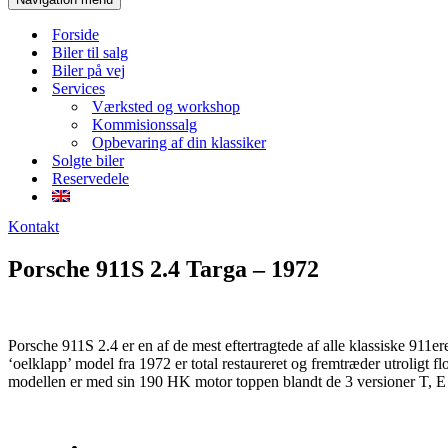
Forside
Biler til salg
Biler på vej
Services
Værksted og workshop
Kommisionssalg
Opbevaring af din klassiker
Solgte biler
Reservedele
Kontakt
Porsche 911S 2.4 Targa – 1972
Porsche 911S 2.4 er en af de mest eftertragtede af alle klassiske 911er
‘oelklapp’ model fra 1972 er total restaureret og fremtræder utroligt fl
modellen er med sin 190 HK motor toppen blandt de 3 versioner T, E o