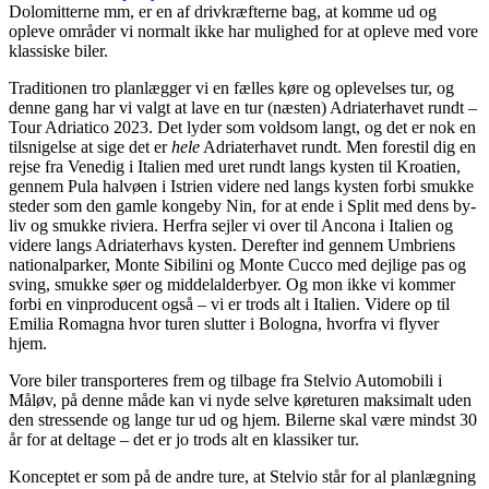
Dolomitterne mm, er en af drivkræfterne bag, at komme ud og
opleve områder vi normalt ikke har mulighed for at opleve med vore
klassiske biler.
Traditionen tro planlægger vi en fælles køre og oplevelses tur, og
denne gang har vi valgt at lave en tur (næsten) Adriaterhavet rundt –
Tour Adriatico 2023. Det lyder som voldsom langt, og det er nok en
tilsnigelse at sige det er
hele
Adriaterhavet rundt. Men forestil dig en
rejse fra Venedig i Italien med uret rundt langs kysten til Kroatien,
gennem Pula halvøen i Istrien videre ned langs kysten forbi smukke
steder som den gamle kongeby Nin, for at ende i Split med dens by-
liv og smukke riviera. Herfra sejler vi over til Ancona i Italien og
videre langs Adriaterhavs kysten. Derefter ind gennem Umbriens
nationalparker, Monte Sibilini og Monte Cucco med dejlige pas og
sving, smukke søer og middelalderbyer. Og mon ikke vi kommer
forbi en vinproducent også – vi er trods alt i Italien. Videre op til
Emilia Romagna hvor turen slutter i Bologna, hvorfra vi flyver
hjem.
Vore biler transporteres frem og tilbage fra Stelvio Automobili i
Måløv, på denne måde kan vi nyde selve køreturen maksimalt uden
den stressende og lange tur ud og hjem. Bilerne skal være mindst 30
år for at deltage – det er jo trods alt en klassiker tur.
Konceptet er som på de andre ture, at Stelvio står for al planlægning