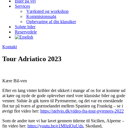
Biler på vej
Services
Værksted og workshop
Kommisionssalg
Opbevaring af din klassiker
Solgte biler
Reservedele
Kontakt
Tour Adriatico 2023
Kære Bil-ven
Efter en lang vinter kribler det sikkert i mange af os for at komme ud
at køre og nyde de gode oplevelser med vore klassiske biler og gode
venner. Sidste år gik turen til Pyrenæerne, og det var en enestående
flot tur på tværs af grænselandet mellem Spanien og Frankrig – se i
øvrigt flot video her:
https://stelvio.dk/video-fra-tour-pyrenees-2022
Som de andre ture vi har lavet gennem tiderne til Sicilien, Alperne –
fin video her:
https://youtu.be/e1M0zlOuUds
, Skotland,