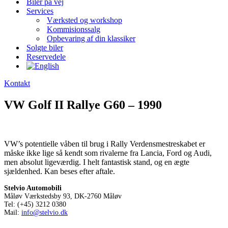
Biler på vej
Services
Værksted og workshop
Kommisionssalg
Opbevaring af din klassiker
Solgte biler
Reservedele
Kontakt
VW Golf II Rallye G60 – 1990
VW’s potentielle våben til brug i Rally Verdensmestreskabet er
måske ikke lige så kendt som rivalerne fra Lancia, Ford og Audi,
men absolut ligeværdig. I helt fantastisk stand, og en ægte
sjældenhed. Kan beses efter aftale.
Stelvio Automobili
Måløv Værkstedsby 93, DK-2760 Måløv
Tel: (+45) 3212 0380
Mail:
info@stelvio.dk