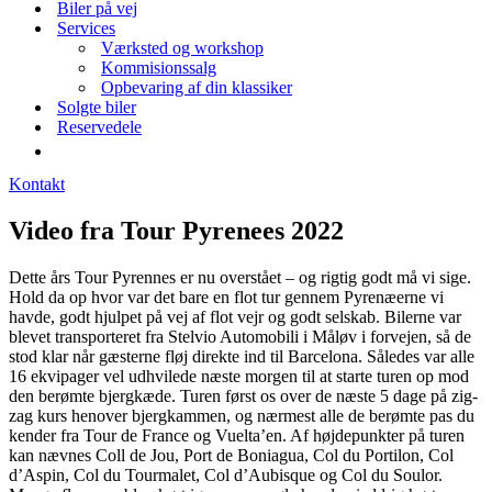
Biler på vej
Services
Værksted og workshop
Kommisionssalg
Opbevaring af din klassiker
Solgte biler
Reservedele
Kontakt
Video fra Tour Pyrenees 2022
Dette års Tour Pyrennes er nu overstået – og rigtig godt må vi sige.
Hold da op hvor var det bare en flot tur gennem Pyrenæerne vi
havde, godt hjulpet på vej af flot vejr og godt selskab. Bilerne var
blevet transporteret fra Stelvio Automobili i Måløv i forvejen, så de
stod klar når gæsterne fløj direkte ind til Barcelona. Således var alle
16 ekvipager vel udhvilede næste morgen til at starte turen op mod
den berømte bjergkæde. Turen først os over de næste 5 dage på zig-
zag kurs henover bjergkammen, og nærmest alle de berømte pas du
kender fra Tour de France og Vuelta’en. Af højdepunkter på turen
kan nævnes Coll de Jou, Port de Boniagua, Col du Portilon, Col
d’Aspin, Col du Tourmalet, Col d’Aubisque og Col du Soulor.