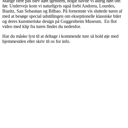
Mange flere pas blev kørt igennem, nogle havde vi aldrig hørt om
før. Undervejs kom vi naturligvis også forbi Andorra, Lourdes,
Biaritz, San Sebastian og Bilbao. På fornemste vis sluttede turen af
med at besøge special udstillingen om ekseptionelle klassiske biler
og deres kunstneriske design på Guggenheim Museum. En flot
video med klip fra turen finder du nedenfor.
Har du måske lyst til at deltage i kommende ture så hold øje med
hjemmesiden eller skriv til os for info.