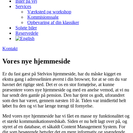
Biler på vej
Services
Værksted og workshop
Kommisionssalg
Opbevaring af din klassiker
Solgte biler
Reservedele
Kontakt
Vores nye hjemmeside
Er du fast gæst på Stelvios hjemmeside, har du måske kigget en
ekstra gang i adresselinien øverst i din browser, for at se om du var
havnet det rigtige sted. Det er os en stor fornøjelse, at kunne
præsentere vores nye hjemmeside og med en anelse vemod, at vi nu
har sendt den gamle på pension. Den har tjent os godt, uforandret
som den har været, gennem næsten 10 år. Tiden var imidlertid helt
løbet fra den og vi har længe trængt til fornyelse.
Med vores nye hjemmeside har vi fået en masse ny funktionalitet og
et stærkt kommunikationsredskab. Siden er nu helt lagt over på, og
styret af en database, et såkaldt Content Management System. For
dig som besøgende betyder det en mere informativ og spændende