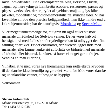
midt i hovedstaden. Fine eksemplarer fra Alfa, Porsche, Ducati,
Jaguar og mere ydmyge Lambretta scootere, restaureres, passes og
plejes i værkstedet, der er prydet af sjældne emalje- og lysskilte,
plakater, modelbiler og motor-memorabilia fra svundne tider. Vi har
lovet ikke at røbe den præcise beliggendhed, men ikke mindre end 2
lækre hjemmesider, har de naturligvis:
MotoItalia
og
SpectraMoto
Vi er meget taknemmelige for, at Søren nu også stiller sit store
materiale til rådighed for Stelvio's venner. Det er vores håb og
hensigt, at vi med fælles kræfter yderligere kan få udbygget den fine
samling af artikler. Er der entusiaster, der allerede ligger inde med
materiale, eller kunne tænke sig at forfatte og bidrage med materiale
af teknisk eller historisk karakter, så hører vi meget gerne fra jer.
Send os en mail eller ring.
Vi håber, at vi med vores nye hjemmeside kan sætte ekstra krydderi
til det danske klassikermiljø og gøre det værd for både vores danske
og udenlandske venner, at besøge os hyppigt.
Velkommen
Stelvio Automobili
Måløv Værkstedsby 93, DK-2760 Måløv
Tel: (+45) 3212 0380