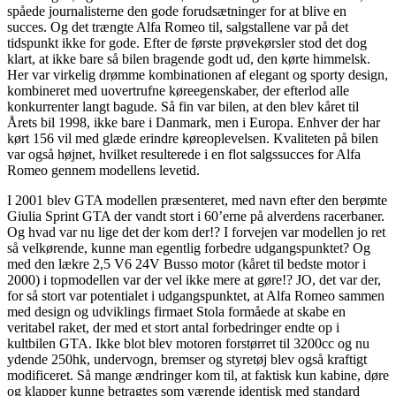
spåede journalisterne den gode forudsætninger for at blive en
succes. Og det trængte Alfa Romeo til, salgstallene var på det
tidspunkt ikke for gode. Efter de første prøvekørsler stod det dog
klart, at ikke bare så bilen bragende godt ud, den kørte himmelsk.
Her var virkelig drømme kombinationen af elegant og sporty design,
kombineret med uovertrufne køreegenskaber, der efterlod alle
konkurrenter langt bagude. Så fin var bilen, at den blev kåret til
Årets bil 1998, ikke bare i Danmark, men i Europa. Enhver der har
kørt 156 vil med glæde erindre køreoplevelsen. Kvaliteten på bilen
var også højnet, hvilket resulterede i en flot salgssucces for Alfa
Romeo gennem modellens levetid.
I 2001 blev GTA modellen præsenteret, med navn efter den berømte
Giulia Sprint GTA der vandt stort i 60’erne på alverdens racerbaner.
Og hvad var nu lige det der kom der!? I forvejen var modellen jo ret
så velkørende, kunne man egentlig forbedre udgangspunktet? Og
med den lækre 2,5 V6 24V Busso motor (kåret til bedste motor i
2000) i topmodellen var der vel ikke mere at gøre!? JO, det var der,
for så stort var potentialet i udgangspunktet, at Alfa Romeo sammen
med design og udviklings firmaet Stola formåede at skabe en
veritabel raket, der med et stort antal forbedringer endte op i
kultbilen GTA. Ikke blot blev motoren forstørret til 3200cc og nu
ydende 250hk, undervogn, bremser og styretøj blev også kraftigt
modificeret. Så mange ændringer kom til, at faktisk kun kabine, døre
og klapper kunne betragtes som værende identisk med standard