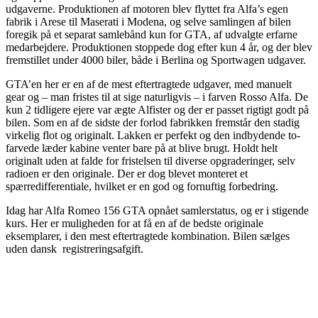
udgaverne. Produktionen af motoren blev flyttet fra Alfa’s egen
fabrik i Arese til Maserati i Modena, og selve samlingen af bilen
foregik på et separat samlebånd kun for GTA, af udvalgte erfarne
medarbejdere. Produktionen stoppede dog efter kun 4 år, og der blev
fremstillet under 4000 biler, både i Berlina og Sportwagen udgaver.
GTA’en her er en af de mest eftertragtede udgaver, med manuelt
gear og – man fristes til at sige naturligvis – i farven Rosso Alfa. De
kun 2 tidligere ejere var ægte Alfister og der er passet rigtigt godt på
bilen. Som en af de sidste der forlod fabrikken fremstår den stadig
virkelig flot og originalt. Lakken er perfekt og den indbydende to-
farvede læder kabine venter bare på at blive brugt. Holdt helt
originalt uden at falde for fristelsen til diverse opgraderinger, selv
radioen er den originale. Der er dog blevet monteret et
spærredifferentiale, hvilket er en god og fornuftig forbedring.
Idag har Alfa Romeo 156 GTA opnået samlerstatus, og er i stigende
kurs. Her er muligheden for at få en af de bedste originale
eksemplarer, i den mest eftertragtede kombination. Bilen sælges
uden dansk registreringsafgift.