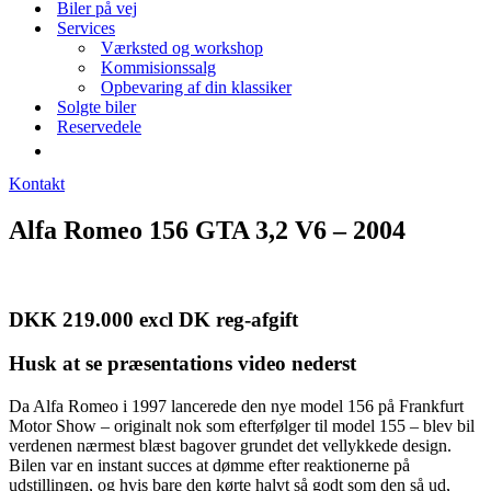
Biler på vej
Services
Værksted og workshop
Kommisionssalg
Opbevaring af din klassiker
Solgte biler
Reservedele
Kontakt
Alfa Romeo 156 GTA 3,2 V6 – 2004
DKK 219.000 excl DK reg-afgift
Husk at se præsentations video nederst
Da Alfa Romeo i 1997 lancerede den nye model 156 på Frankfurt
Motor Show – originalt nok som efterfølger til model 155 – blev bil
verdenen nærmest blæst bagover grundet det vellykkede design.
Bilen var en instant succes at dømme efter reaktionerne på
udstillingen, og hvis bare den kørte halvt så godt som den så ud,