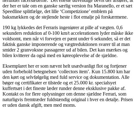
herunder racersæderne. Det eneste udvendige bevis der afslører, at
der her er tale om en ganske særlig version fra Maranello, er et sæt
Speedline splitfælge, det lille ‘Competizione’ emblem på
baksmækken og de stejlende heste i flot emalje på forskærmene.
190 kg lykkedes det Ferraris ingeniører at pille af vægten. 0,6
sekunders reduktion af 0-100 km/t accelerationen lyder måske ikke
voldsomt, men når vi forvejen er pænt under 6 sekunder, så er det
faktisk ganske imponerende og vægtreduktionen svarer til at man
smider 2 granvoksne passagerer ud af bilen. Det kan mærkes og
bilen kvitterer da også med en køreoplevelse af de sjældne.
Eksemplaret her er som nævnt helt usædvanligt flot og fortjener
uden forbehold betegnelsen ‘collectors item’. Kun 15.800 km har
den kørt og selvfølgelig med fuld service og dokumentation. Alle
bøger og certifikater er tilstede og et 25.000 kr. specialsyet
kuffertsæt i det fineste læder runder denne eksklusive pakke af.
Kontakt os for flere oplysninger om denne sjældne Ferrari, som
naturligvis fremtræder fuldstændig original i hver en detalje. Prisen
er uden dansk afgift, men med moms.