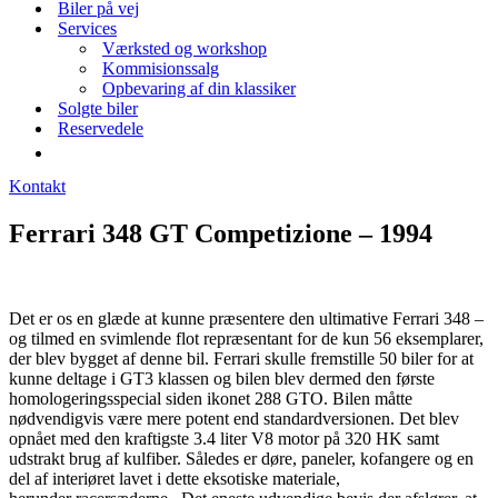
Biler på vej
Services
Værksted og workshop
Kommisionssalg
Opbevaring af din klassiker
Solgte biler
Reservedele
Kontakt
Ferrari 348 GT Competizione – 1994
Det er os en glæde at kunne præsentere den ultimative Ferrari 348 –
og tilmed en svimlende flot repræsentant for de kun 56 eksemplarer,
der blev bygget af denne bil. Ferrari skulle fremstille 50 biler for at
kunne deltage i GT3 klassen og bilen blev dermed den første
homologeringsspecial siden ikonet 288 GTO. Bilen måtte
nødvendigvis være mere potent end standardversionen. Det blev
opnået med den kraftigste 3.4 liter V8 motor på 320 HK samt
udstrakt brug af kulfiber. Således er døre, paneler, kofangere og en
del af interiøret lavet i dette eksotiske materiale,