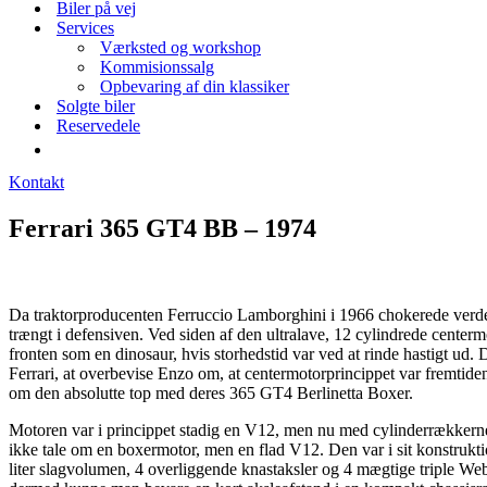
Biler på vej
Services
Værksted og workshop
Kommisionssalg
Opbevaring af din klassiker
Solgte biler
Reservedele
Kontakt
Ferrari 365 GT4 BB – 1974
Da traktorproducenten Ferruccio Lamborghini i 1966 chokerede verden
trængt i defensiven. Ved siden af den ultralave, 12 cylindrede cente
fronten som en dinosaur, hvis storhedstid var ved at rinde hastigt ud.
Ferrari, at overbevise Enzo om, at centermotorprincippet var fremtid
om den absolutte top med deres 365 GT4 Berlinetta Boxer.
Motoren var i princippet stadig en V12, men nu med cylinderrækkerne la
ikke tale om en boxermotor, men en flad V12. Den var i sit konstruktio
liter slagvolumen, 4 overliggende knastaksler og 4 mægtige triple We