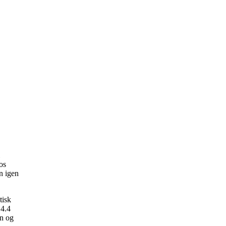
os
n igen
tisk
 4.4
en og