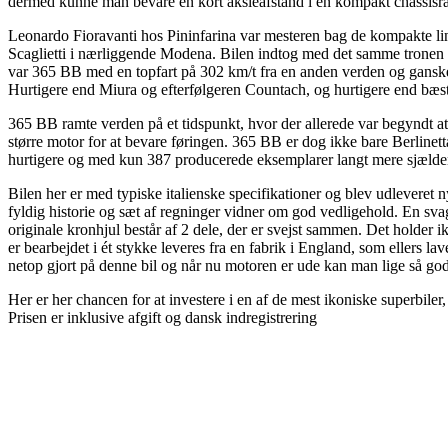
dermed kunne man bevare en kort aksleafstand i en kompakt chassis
Leonardo Fioravanti hos Pininfarina var mesteren bag de kompakte lin
Scaglietti i nærliggende Modena. Bilen indtog med det samme tronen b
var 365 BB med en topfart på 302 km/t fra en anden verden og ganske 
Hurtigere end Miura og efterfølgeren Countach, og hurtigere end bæst
365 BB ramte verden på et tidspunkt, hvor der allerede var begyndt a
større motor for at bevare føringen. 365 BB er dog ikke bare Berlinetta
hurtigere og med kun 387 producerede eksemplarer langt mere sjælde
Bilen her er med typiske italienske specifikationer og blev udleveret 
fyldig historie og sæt af regninger vidner om god vedligehold. En svagh
originale kronhjul består af 2 dele, der er svejst sammen. Det holder ikk
er bearbejdet i ét stykke leveres fra en fabrik i England, som ellers la
netop gjort på denne bil og når nu motoren er ude kan man lige så go
Her er her chancen for at investere i en af de mest ikoniske superbile
Prisen er inklusive afgift og dansk indregistrering