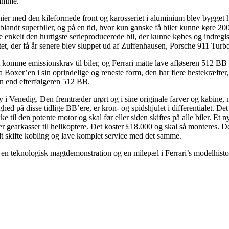
ramme.
ier med den kileformede front og karosseriet i aluminium blev bygget 
landt superbiler, og på en tid, hvor kun ganske få biler kunne køre 200
enkelt den hurtigste serieproducerede bil, der kunne købes og indregis
et, der få år senere blev sluppet ud af Zuffenhausen, Porsche 911 Turb
t komme emissionskrav til biler, og Ferrari måtte lave afløseren 512 B
 Boxer’en i sin oprindelige og reneste form, den har flere hestekræfter,
n end efterfølgeren 512 BB.
ny i Venedig. Den fremtræder urørt og i sine originale farver og kabine,
ed på disse tidlige BB’ere, er kron- og spidshjulet i differentialet. Det
e til den potente motor og skal før eller siden skiftes på alle biler. Et n
ver gearkasser til helikoptere. Det koster £18.000 og skal så monteres. De
dt skifte kobling og lave komplet service med det samme.
r, en teknologisk magtdemonstration og en milepæl i Ferrari’s modelhisto