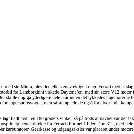
 med sin Miura, blev den ellers enevældige konge Ferrari med et slag
rmotorbil fra Lamborghini virkede Daytona’en, med sin store V12 motor i
 Der skulle dog gå yderligere hele 5 år inden det lykkedes ingeniørerne h
en for supersportsvogne, men så stemplede de også for alvor ind i kampe
gt fladt ned i en 180 graders vinkel, så på trods af navnet var der fak
nsprincip hentet direkte fra Ferraris Formel 1 biler Tipo 312, med hele
ber karburatorer. Gearkasse og udgangsaksler var placeret under motor