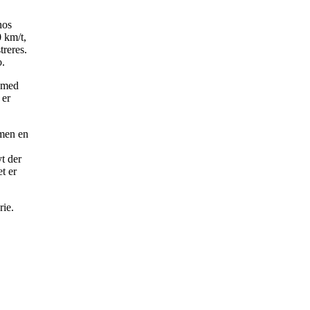
hos
 km/t,
treres.
o.
B med
 er
 men en
yt der
t er
rie.