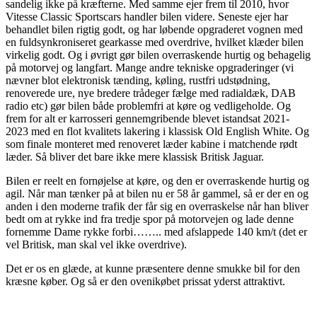
sandelig ikke på kræfterne. Med samme ejer frem til 2010, hvor
Vitesse Classic Sportscars handler bilen videre. Seneste ejer har
behandlet bilen rigtig godt, og har løbende opgraderet vognen med
en fuldsynkroniseret gearkasse med overdrive, hvilket klæder bilen
virkelig godt. Og i øvrigt gør bilen overraskende hurtig og behagelig
på motorvej og langfart. Mange andre tekniske opgraderinger (vi
nævner blot elektronisk tænding, køling, rustfri udstødning,
renoverede ure, nye bredere trådeger fælge med radialdæk, DAB
radio etc) gør bilen både problemfri at køre og vedligeholde. Og
frem for alt er karrosseri gennemgribende blevet istandsat 2021-
2023 med en flot kvalitets lakering i klassisk Old English White. Og
som finale monteret med renoveret læder kabine i matchende rødt
læder. Så bliver det bare ikke mere klassisk Britisk Jaguar.
Bilen er reelt en fornøjelse at køre, og den er overraskende hurtig og
agil. Når man tænker på at bilen nu er 58 år gammel, så er der en og
anden i den moderne trafik der får sig en overraskelse når han bliver
bedt om at rykke ind fra tredje spor på motorvejen og lade denne
fornemme Dame rykke forbi…….. med afslappede 140 km/t (det er
vel Britisk, man skal vel ikke overdrive).
Det er os en glæde, at kunne præsentere denne smukke bil for den
kræsne køber. Og så er den ovenikøbet prissat yderst attraktivt.