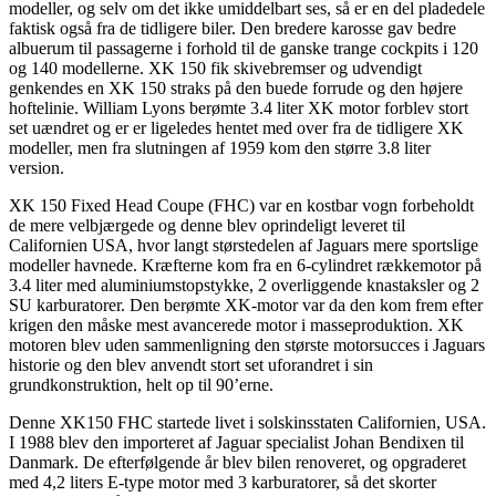
modeller, og selv om det ikke umiddelbart ses, så er en del pladedele
faktisk også fra de tidligere biler. Den bredere karosse gav bedre
albuerum til passagerne i forhold til de ganske trange cockpits i 120
og 140 modellerne. XK 150 fik skivebremser og udvendigt
genkendes en XK 150 straks på den buede forrude og den højere
hoftelinie. William Lyons berømte 3.4 liter XK motor forblev stort
set uændret og er er ligeledes hentet med over fra de tidligere XK
modeller, men fra slutningen af 1959 kom den større 3.8 liter
version.
XK 150 Fixed Head Coupe (FHC) var en kostbar vogn forbeholdt
de mere velbjærgede og denne blev oprindeligt leveret til
Californien USA, hvor langt størstedelen af Jaguars mere sportslige
modeller havnede. Kræfterne kom fra en 6-cylindret rækkemotor på
3.4 liter med aluminiumstopstykke, 2 overliggende knastaksler og 2
SU karburatorer. Den berømte XK-motor var da den kom frem efter
krigen den måske mest avancerede motor i masseproduktion. XK
motoren blev uden sammenligning den største motorsucces i Jaguars
historie og den blev anvendt stort set uforandret i sin
grundkonstruktion, helt op til 90’erne.
Denne XK150 FHC startede livet i solskinsstaten Californien, USA.
I 1988 blev den importeret af Jaguar specialist Johan Bendixen til
Danmark. De efterfølgende år blev bilen renoveret, og opgraderet
med 4,2 liters E-type motor med 3 karburatorer, så det skorter