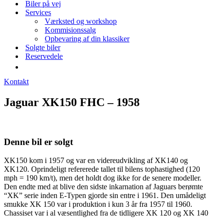
Biler på vej
Services
Værksted og workshop
Kommisionssalg
Opbevaring af din klassiker
Solgte biler
Reservedele
Kontakt
Jaguar XK150 FHC – 1958
Denne bil er solgt
XK150 kom i 1957 og var en videreudvikling af XK140 og
XK120. Oprindeligt refererede tallet til bilens tophastighed (120
mph = 190 km/t), men det holdt dog ikke for de senere modeller.
Den endte med at blive den sidste inkarnation af Jaguars berømte
“XK” serie inden E-Typen gjorde sin entre i 1961. Den umådeligt
smukke XK 150 var i produktion i kun 3 år fra 1957 til 1960.
Chassiset var i al væsentlighed fra de tidligere XK 120 og XK 140